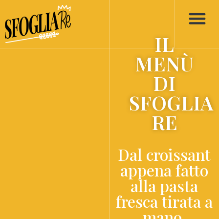
IL
CHI SIAMO
COOKING CLA
PRENOTA ORA UN TA
MENÙ
DI
SFOGLIA
RE
Dal croissant
appena fatto
alla pasta
fresca tirata a
mano.