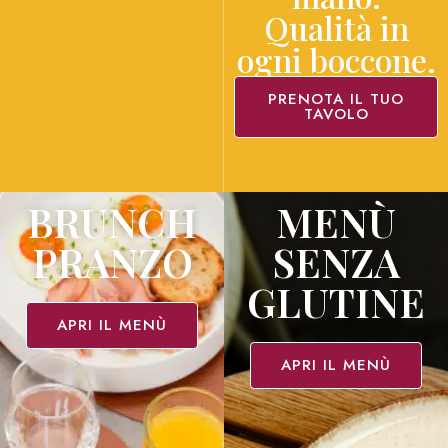
Qualità in
ogni boccone.​
PRENOTA IL TUO
TAVOLO
BRUNCH
MENÙ
PRANZO
SENZA
GLUTINE
APRI IL MENÙ
APRI IL MENÙ