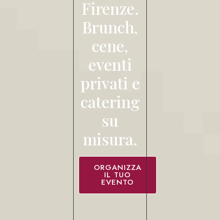
Firenze.
Brunch,
cene,
eventi
privati e
catering
su
misura.
ORGANIZZA
IL TUO
EVENTO