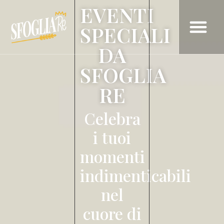
EVENTI
SPECIALI
DA
CHI SIAMO
COOKING CLA
PRENOTA ORA UN TA
SFOGLIA
RE
Celebra
i tuoi
momenti
indimenticabili
nel
cuore di